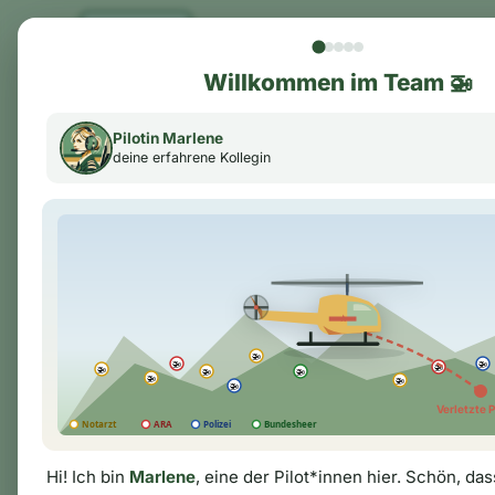
← Hauptmenü
Willkommen im Team 🚁
Pilotin Marlene
deine erfahrene Kollegin
🚁 Unfall A9 Bosruck
Auffahrunfall Pyhrn-Autobahn
Bosrucktunnel.
★
Graz-Thalerhof · Notarzt-Hubschr
Steiermark
🚁
🚁
🚁
🚁
🚁
🚁
🚁
Mittel
4 Wegpunkte
🚁
🚁
🚁
Verletzte 
Notarzt
ARA
Polizei
Bundesheer
Hi! Ich bin
Marlene
, eine der Pilot*innen hier. Schön, da