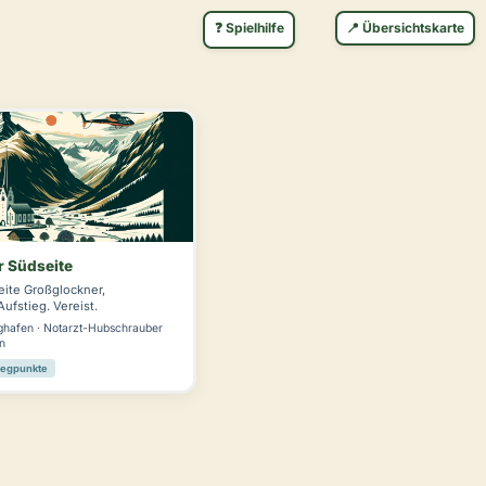
❓ Spielhilfe
📍 Übersichtskarte
r Südseite
eite Großglockner,
Aufstieg. Vereist.
ghafen · Notarzt-Hubschrauber
en
egpunkte