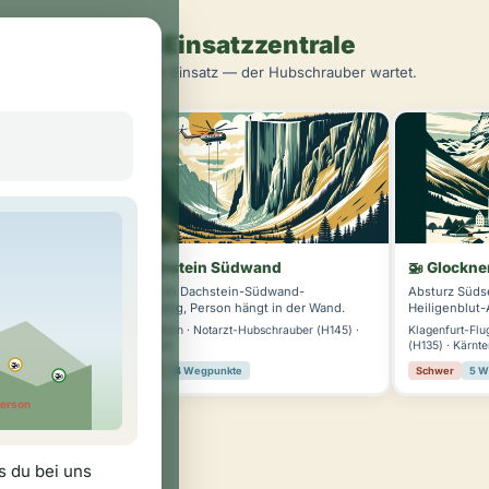
🚁 Einsatzzentrale
Wähle deinen Einsatz — der Hubschrauber wartet.
🚁 Dachstein Südwand
🚁 Glockne
 vor dem
Absturz im Dachstein-Südwand-
Absturz Süds
Klettersteig, Person hängt in der Wand.
Heiligenblut-
auber (H135) ·
Niederöblarn · Notarzt-Hubschrauber (H145) ·
Klagenfurt-Flu
Steiermark
(H135) · Kärnt
🚁
Schwer
4 Wegpunkte
Schwer
5 W
🚁
Person
ss du bei uns