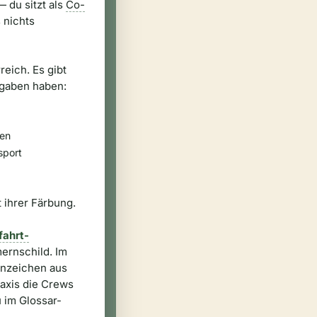
— du sitzt als
Co-
 nichts
reich. Es gibt
fgaben haben:
gen
sport
t ihrer Färbung.
fahrt-
ernschild. Im
nnzeichen aus
raxis die Crews
 im Glossar-