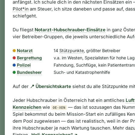
anfängst. Ich schule dich in den nächsten Einsätzen ein 
Pilot*in
am Steuer, ich sitze daneben und passe auf, dass
schiefgeht.
Du fliegst
Notarzt-Hubschrauber-Einsätze
in ganz Öster
vier Betreiber-Gruppen, die jeweils unterschiedliche Au
Notarzt
14
Stützpunkte
, größter Betreiber
Bergrettung
v.a. im Westen, Spezialisten für hohe La
Polizei
Fahndung, Suchflüge, kein Patiententran
Bundesheer
Such- und Katastrophenhilfe
Auf der
📍 Übersichtskarte
siehst du alle Stützpunkte mi
Jeder Hubschrauber in Österreich hat ein amtliches
Luft
Kennzeichen
wie
— das ist sozusagen das Numm
OE-XEN
Spiel bekommst du beim Mission-Start ein zufälliges Ke
dem Pool zugewiesen — das ist realistisch, weil in der P
ihre Hubschrauber je nach Wartung tauschen. Mehr dazu
Eintrag
„Heli-Kennzeichen" ↗
.