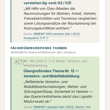
verstehen (lg-verk-02 / 03)
„Mit Hilfe von (Geo-)Medien die
Raumnutzungen für Wohnen, Arbeit, Verkehr,
Freizeitaktivitäten und Tourismus vergleichen
sowie Lösungsansätze der Raumplanung bei
Nutzungskonflikten erörtern."
Quelle:
BMBWF GW-Lehrplan Sek I 2023,
Kompetenz 3.17 ↗
FÄCHERÜBERGREIFENDE THEMEN
Verbindliche Querschnittsthemen des Lehrplans
🇦🇹
AT
· MS / AHS-U · 1.–4. Klasse · Verkehrs- und
Mobilitätsbildung
Übergreifendes Thema Nr. 12 —
Verkehrs- und Mobilitätsbildung
„Reflektierte Verkehrs- und
Mobilitätsentscheidungen, Wetter- und
Störungseinflüsse, Sicherheit im Verkehr —
das Querschnittsthema deckt das Logistik-
Modul exakt ab."
Quelle:
BMBWF Lehrplan Sek I 2023, Vierter Teil