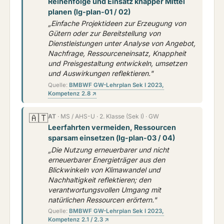
Reihenfolge und Einsatz knapper Mittel
planen (lg-plan-01 / 02)
„Einfache Projektideen zur Erzeugung von
Gütern oder zur Bereitstellung von
Dienstleistungen unter Analyse von Angebot,
Nachfrage, Ressourceneinsatz, Knappheit
und Preisgestaltung entwickeln, umsetzen
und Auswirkungen reflektieren."
Quelle:
BMBWF GW-Lehrplan Sek I 2023,
Kompetenz 2.8 ↗
🇦🇹
AT
· MS / AHS-U · 2. Klasse (Sek I) · GW
Leerfahrten vermeiden, Ressourcen
sparsam einsetzen (lg-plan-03 / 04)
„Die Nutzung erneuerbarer und nicht
erneuerbarer Energieträger aus den
Blickwinkeln von Klimawandel und
Nachhaltigkeit reflektieren; den
verantwortungsvollen Umgang mit
natürlichen Ressourcen erörtern."
Quelle:
BMBWF GW-Lehrplan Sek I 2023,
Kompetenz 2.1 / 2.3 ↗