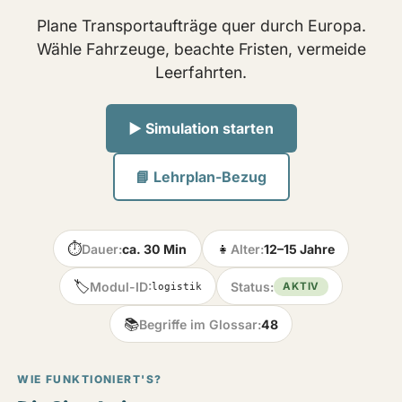
Plane Transportaufträge quer durch Europa.
Wähle Fahrzeuge, beachte Fristen, vermeide
Leerfahrten.
▶ Simulation starten
📘 Lehrplan-Bezug
⏱️
👧
Dauer:
ca. 30 Min
Alter:
12–15 Jahre
🏷️
Modul-ID:
Status:
AKTIV
logistik
📚
Begriffe im Glossar:
48
WIE FUNKTIONIERT'S?