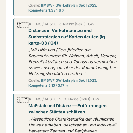
Quelle:
BMBWF GW-Lehrplan Sek I 2023,
Kompetenz 1.3 / 1.6 ↗
🇦🇹
AT
· MS / AHS-U · 3. Klasse (Sek I) · GW
Distanzen, Verkehrsnetze und
Suchstrategien auf Karten deuten (lg-
karte-03 / 04)
„Mit Hilfe von (Geo-)Medien die
Raumnutzungen für Wohnen, Arbeit, Verkehr,
Freizeitaktivitäten und Tourismus vergleichen
sowie Lösungsansätze der Raumplanung bei
Nutzungskonflikten erörtern."
Quelle:
BMBWF GW-Lehrplan Sek I 2023,
Kompetenz 3.15 / 3.17 ↗
🇦🇹
AT
· MS / AHS-U · 2.–3. Klasse (Sek I) · GW
Maßstab und Distanz — Entfernungen
zwischen Städten schätzen
„Wesentliche Charakteristika der räumlichen
Umwelt erheben, beschreiben und individuell
bewerten; Zentren und Peripherien