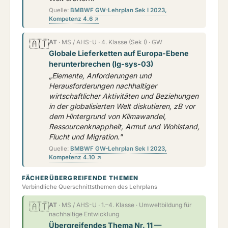
Quelle:
BMBWF GW-Lehrplan Sek I 2023,
Kompetenz 4.6 ↗
🇦🇹
AT
· MS / AHS-U · 4. Klasse (Sek I) · GW
Globale Lieferketten auf Europa-Ebene
herunterbrechen (lg-sys-03)
„Elemente, Anforderungen und
Herausforderungen nachhaltiger
wirtschaftlicher Aktivitäten und Beziehungen
in der globalisierten Welt diskutieren, zB vor
dem Hintergrund von Klimawandel,
Ressourcenknappheit, Armut und Wohlstand,
Flucht und Migration."
Quelle:
BMBWF GW-Lehrplan Sek I 2023,
Kompetenz 4.10 ↗
FÄCHERÜBERGREIFENDE THEMEN
Verbindliche Querschnittsthemen des Lehrplans
🇦🇹
AT
· MS / AHS-U · 1.–4. Klasse · Umweltbildung für
nachhaltige Entwicklung
Übergreifendes Thema Nr. 11 —