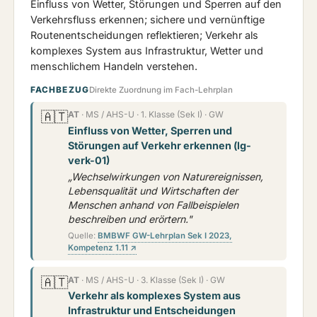
Einfluss von Wetter, Störungen und Sperren auf den
Verkehrsfluss erkennen; sichere und vernünftige
Routenentscheidungen reflektieren; Verkehr als
komplexes System aus Infrastruktur, Wetter und
menschlichem Handeln verstehen.
FACHBEZUG
Direkte Zuordnung im Fach-Lehrplan
🇦🇹
AT
· MS / AHS-U · 1. Klasse (Sek I) · GW
Einfluss von Wetter, Sperren und
Störungen auf Verkehr erkennen (lg-
verk-01)
„Wechselwirkungen von Naturereignissen,
Lebensqualität und Wirtschaften der
Menschen anhand von Fallbeispielen
beschreiben und erörtern."
Quelle:
BMBWF GW-Lehrplan Sek I 2023,
Kompetenz 1.11 ↗
🇦🇹
AT
· MS / AHS-U · 3. Klasse (Sek I) · GW
Verkehr als komplexes System aus
Infrastruktur und Entscheidungen