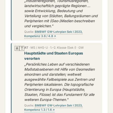
„Industrieregionen, Tourismusregionen,
landwirtschaftlich geprägte Regionen …
sowie Entwicklung, Bedeutung und
Verteilung von Städten, Ballungsräumen und
Peripherien mit (Geo-)Medien beschreiben
und vergleichen."
Quelle:
BMBWF GW-Lehrplan Sek I 2023,
Kompetenz 3.6 / 4.8 ↗
🇦🇹
AT
· MS / AHS-U · 1.–2. Klasse (Sek I) · GW
Hauptstädte und Staaten Europas
verorten
„Persönliches Leben auf verschiedenen
Maßstabsebenen mit Hilfe von Geomedien
einordnen und darstellen; weltweit
ausgewählte Fallbeispiele aus Zentren und
Peripherien lokalisieren. Die topografische
Orientierung in Europa (Hauptstädte,
Staaten, Flüsse) ist das Fundament für alle
weiteren Europa-Themen."
Quelle:
BMBWF GW-Lehrplan Sek I 2023,
Kompetenz 1.3 / 1.6 ↗