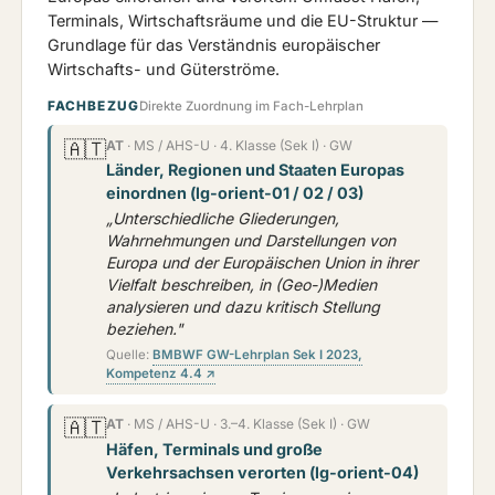
Terminals, Wirtschaftsräume und die EU-Struktur —
Grundlage für das Verständnis europäischer
Wirtschafts- und Güterströme.
FACHBEZUG
Direkte Zuordnung im Fach-Lehrplan
🇦🇹
AT
· MS / AHS-U · 4. Klasse (Sek I) · GW
Länder, Regionen und Staaten Europas
einordnen (lg-orient-01 / 02 / 03)
„Unterschiedliche Gliederungen,
Wahrnehmungen und Darstellungen von
Europa und der Europäischen Union in ihrer
Vielfalt beschreiben, in (Geo-)Medien
analysieren und dazu kritisch Stellung
beziehen."
Quelle:
BMBWF GW-Lehrplan Sek I 2023,
Kompetenz 4.4 ↗
🇦🇹
AT
· MS / AHS-U · 3.–4. Klasse (Sek I) · GW
Häfen, Terminals und große
Verkehrsachsen verorten (lg-orient-04)