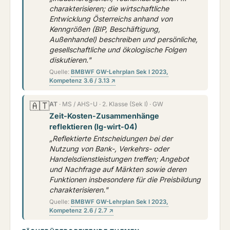
charakterisieren; die wirtschaftliche
Entwicklung Österreichs anhand von
Kenngrößen (BIP, Beschäftigung,
Außenhandel) beschreiben und persönliche,
gesellschaftliche und ökologische Folgen
diskutieren."
Quelle:
BMBWF GW-Lehrplan Sek I 2023,
Kompetenz 3.6 / 3.13 ↗
🇦🇹
AT
· MS / AHS-U · 2. Klasse (Sek I) · GW
Zeit-Kosten-Zusammenhänge
reflektieren (lg-wirt-04)
„Reflektierte Entscheidungen bei der
Nutzung von Bank-, Verkehrs- oder
Handelsdienstleistungen treffen; Angebot
und Nachfrage auf Märkten sowie deren
Funktionen insbesondere für die Preisbildung
charakterisieren."
Quelle:
BMBWF GW-Lehrplan Sek I 2023,
Kompetenz 2.6 / 2.7 ↗