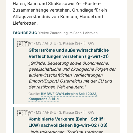
Häfen, Bahn und Straße sowie Zeit-Kosten-
Zusammenhänge verstehen. Grundlage für ein
Alltagsverständnis von Konsum, Handel und
Lieferketten.
FACHBEZUG
Direkte Zuordnung im Fach-Lehrplan
🇦🇹
AT
· MS / AHS-U · 3. Klasse (Sek I) · GW
Güterströme und außenwirtschaftliche
Verflechtungen verstehen (lg-wirt-01)
„Gründe, Bedeutung sowie ökonomische,
gesellschaftliche und ökologische Folgen der
außenwirtschaftlichen Verflechtungen
(Import/Export) Österreichs mit der EU und
der restlichen Welt erläutern."
Quelle:
BMBWF GW-Lehrplan Sek I 2023,
Kompetenz 3.14 ↗
🇦🇹
AT
· MS / AHS-U · 3. Klasse (Sek I) · GW
Kombinierte Verkehre (Bahn · Schiff ·
LKW) nachvollziehen (lg-wirt-02 / 03)
„Industrieregionen, Tourismusregionen …