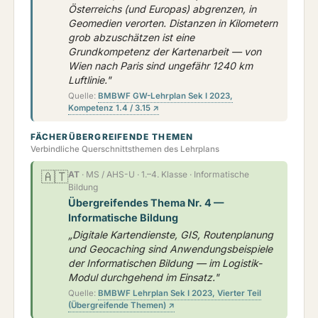
Österreichs (und Europas) abgrenzen, in
Geomedien verorten. Distanzen in Kilometern
grob abzuschätzen ist eine
Grundkompetenz der Kartenarbeit — von
Wien nach Paris sind ungefähr 1240 km
Luftlinie."
Quelle:
BMBWF GW-Lehrplan Sek I 2023,
Kompetenz 1.4 / 3.15 ↗
FÄCHERÜBERGREIFENDE THEMEN
Verbindliche Querschnittsthemen des Lehrplans
🇦🇹
AT
· MS / AHS-U · 1.–4. Klasse · Informatische
Bildung
Übergreifendes Thema Nr. 4 —
Informatische Bildung
„Digitale Kartendienste, GIS, Routenplanung
und Geocaching sind Anwendungsbeispiele
der Informatischen Bildung — im Logistik-
Modul durchgehend im Einsatz."
Quelle:
BMBWF Lehrplan Sek I 2023, Vierter Teil
(Übergreifende Themen) ↗