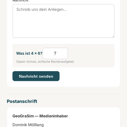
Nachricht
Was ist 4 × 6?
(Spam-Schutz, einfache Rechenaufgabe)
Nachricht senden
Postanschrift
GeoGraSim — Medieninhaber
Dominik Mößlang